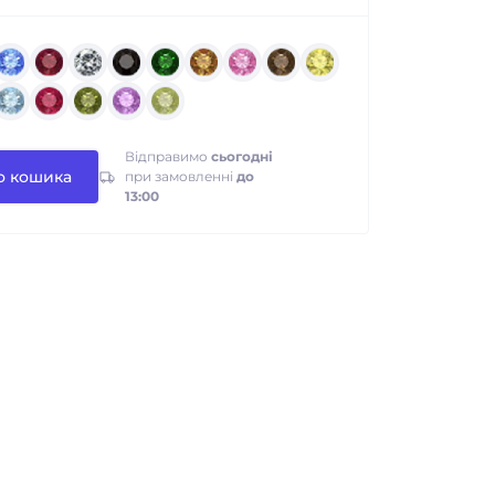
Відправимо
сьогодні
о кошика
при замовленні
до
13:00