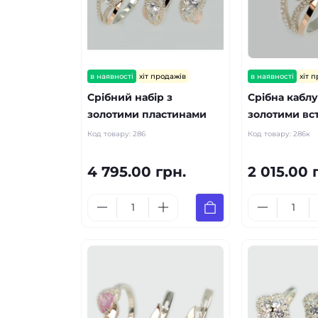
в наявності
хіт продажів
в наявності
хіт 
Срібний набір з
Срібна каблу
золотими пластинами
золотими вс
Код товару:
286
Код товару:
286к
4 795.00 грн.
2 015.00 