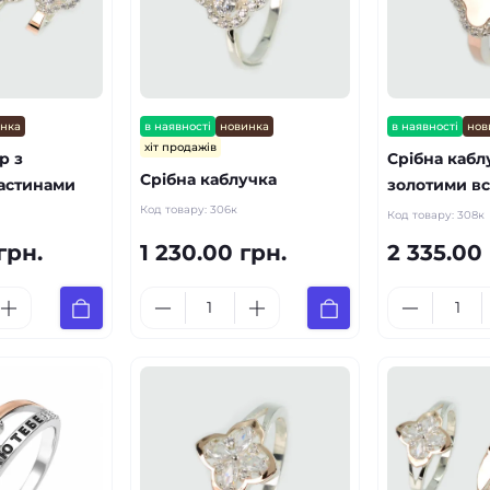
инка
в наявності
новинка
в наявності
нов
хіт продажів
р з
Срібна кабл
Срібна каблучка
астинами
золотими в
Код товару:
306к
Код товару:
308к
грн.
1 230.00 грн.
2 335.00