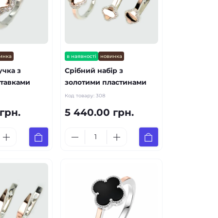
инка
в наявності
новинка
учка з
Срібний набір з
ставками
золотими пластинами
Код товару:
308
 грн.
5 440.00 грн.