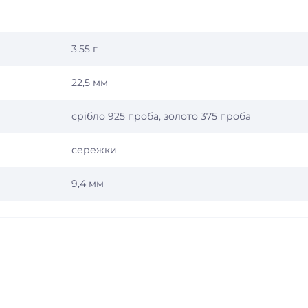
3.55 г
22,5 мм
срібло 925 проба, золото 375 проба
сережки
9,4 мм