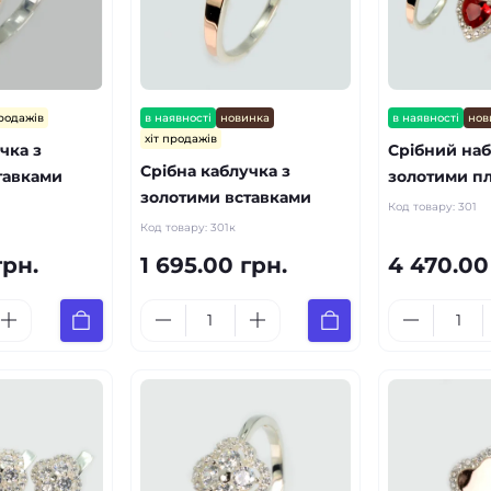
продажів
в наявності
новинка
в наявності
нов
хіт продажів
чка з
Срібний наб
Срібна каблучка з
тавками
золотими п
золотими вставками
Код товару:
301
Код товару:
301к
грн.
1 695.00 грн.
4 470.00