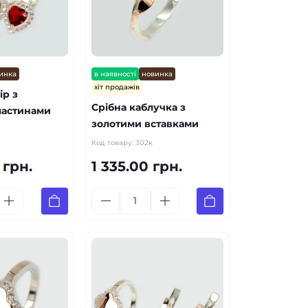
инка
в наявності
новинка
хіт продажів
ір з
Срібна каблучка з
ластинами
золотими вставками
Код товару:
302к
 грн.
1 335.00 грн.