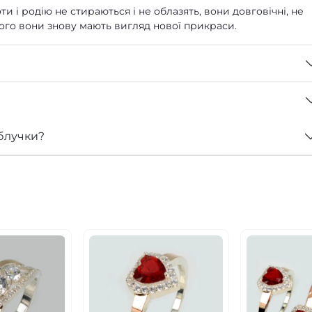
ти і родію не стираються і не облазять, вони довговічні, не
 чого вони знову мають вигляд нової прикраси.
блучки?