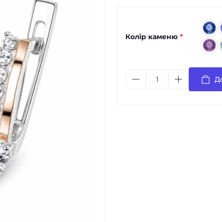
Колір каменю
*
Д