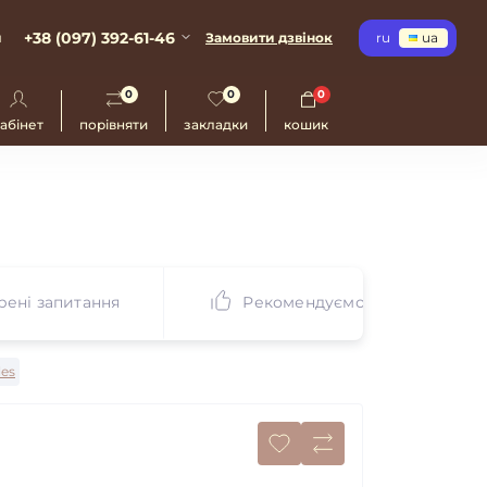
+38 (097) 392-61-46
и
Замовити дзвінок
ru
ua
0
0
0
абінет
порівняти
закладки
кошик
ені запитання
Рекомендуємо
les