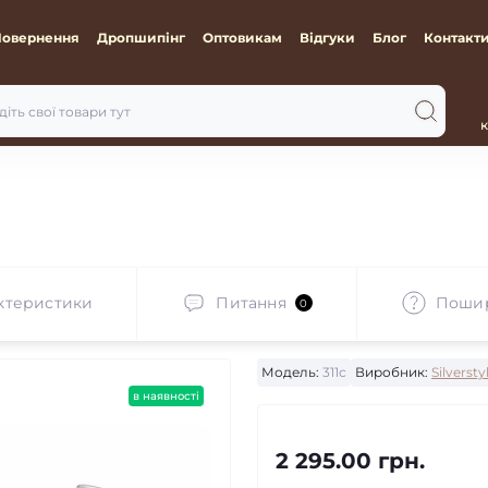
Повернення
Дропшипінг
Оптовикам
Відгуки
Блог
Контакт
к
ктеристики
Питання
Пошир
0
Модель:
311с
Виробник:
Silversty
в наявності
2 295.00 грн.