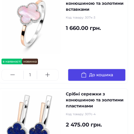
конюшиною та золотими
вставками
Код товару:
307к-3
1 660.00 грн.
в наявності
новинка
До кошика
Срібні сережки з
конюшиною та золотими
пластинами
Код товару:
307с-4
2 475.00 грн.