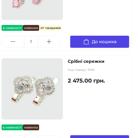
в наявності
новинка
хіт продажів
До кошика
Срібні сережки
Код товару:
306с
2 475.00 грн.
в наявності
новинка