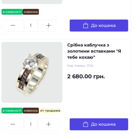
в наявності
новинка
До кошика
Срібна каблучка з
золотими вставками "Я
тебе кохаю"
Код товару:
313к
2 680.00 грн.
в наявності
новинка
хіт продажів
До кошика