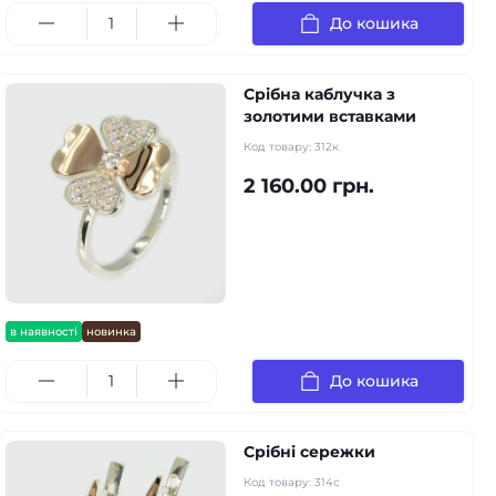
До кошика
Срібна каблучка з
золотими вставками
Код товару:
312к
2 160.00 грн.
в наявності
новинка
До кошика
Срібні сережки
Код товару:
314с