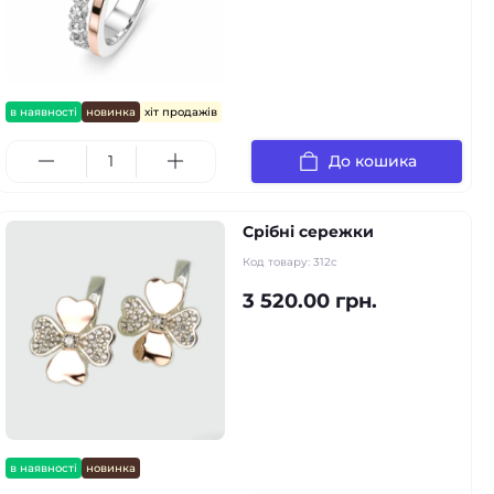
в наявності
новинка
хіт продажів
До кошика
Срібні сережки
Код товару:
312с
3 520.00 грн.
в наявності
новинка