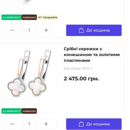
в наявності
новинка
хіт продажів
До кошика
Срібні сережки з
конюшиною та золотими
пластинами
Код товару:
307с-1
2 475.00 грн.
в наявності
новинка
До кошика