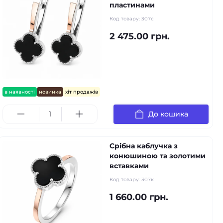
пластинами
Код товару:
307с
2 475.00 грн.
в наявності
новинка
хіт продажів
До кошика
Срібна каблучка з
конюшиною та золотими
вставками
Код товару:
307к
1 660.00 грн.