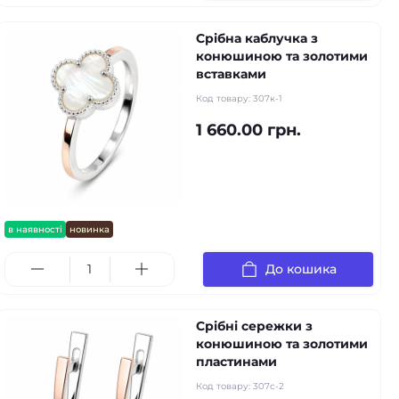
Срібна каблучка з
конюшиною та золотими
вставками
Код товару:
307к-1
1 660.00 грн.
в наявності
новинка
До кошика
Срібні сережки з
конюшиною та золотими
пластинами
Код товару:
307с-2