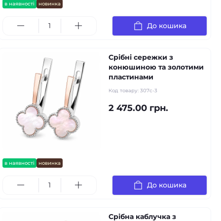
в наявності
новинка
До кошика
Срібні сережки з
конюшиною та золотими
пластинами
Код товару:
307с-3
2 475.00 грн.
в наявності
новинка
До кошика
Срібна каблучка з