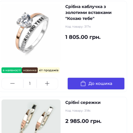
Срібна каблучка з
золотими вставками
"Кохаю тебе"
Код товару:
317к
1 805.00 грн.
в наявності
новинка
хіт продажів
До кошика
Срібні сережки
Код товару:
318с
2 985.00 грн.