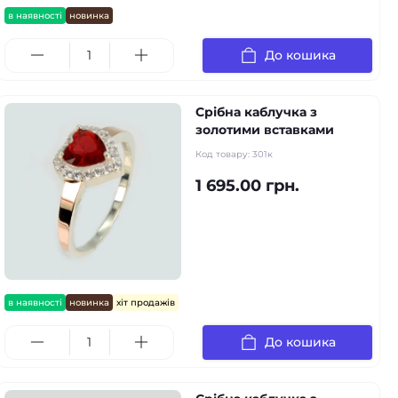
в наявності
новинка
До кошика
Срібна каблучка з
золотими вставками
Код товару:
301к
1 695.00 грн.
в наявності
новинка
хіт продажів
До кошика