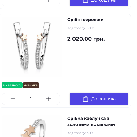
До кошика
Срібні сережки
Код товару:
309с
2 020.00 грн.
в наявності
новинка
До кошика
Срібна каблучка з
золотими вставками
Код товару:
309к