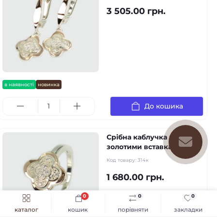
3 505.00 грн.
в наявності
новинка
До кошика
Срібна каблучка з
золотими вставками
Код товару:
314к
1 680.00 грн.
0
0
0
каталог
кошик
порівняти
закладки