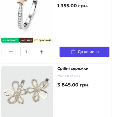
1 355.00 грн.
в наявності
новинка
хіт продажів
До кошика
Срібні сережки
Код товару:
310с
3 845.00 грн.