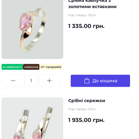
Срібна каблучка з
золотими вставками
Код товару:
302к
1 335.00 грн.
в наявності
новинка
хіт продажів
До кошика
Срібні сережки
Код товару:
302с
1 935.00 грн.