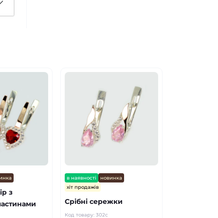
инка
в наявності
новинка
хіт продажів
ір з
Срібні сережки
ластинами
Код товару:
302с