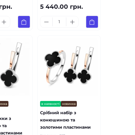
грн.
5 440.00 грн.
инка
в наявності
новинка
Срібний набір з
жки з
конюшиною та
 та
золотими пластинами
ластинами