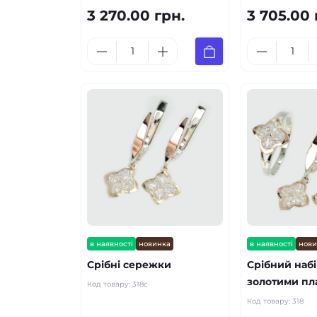
3 270.00 грн.
3 705.00 
в наявності
новинка
в наявності
нов
Срібні сережки
Срібний набі
золотими пл
Код товару:
318с
Код товару:
318