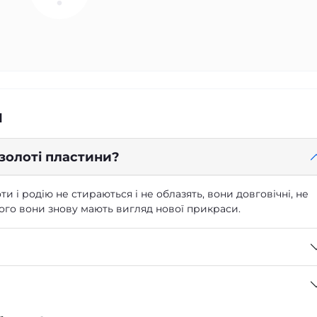
я
 золоті пластини?
ти і родію не стираються і не облазять, вони довговічні, не
 чого вони знову мають вигляд нової прикраси.