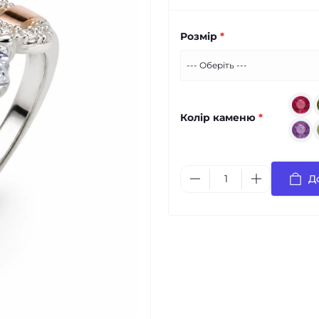
Розмір
*
Колір каменю
*
Д