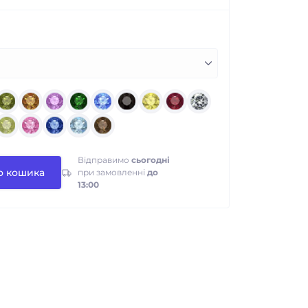
Відправимо
сьогодні
о кошика
при замовленні
до
13:00