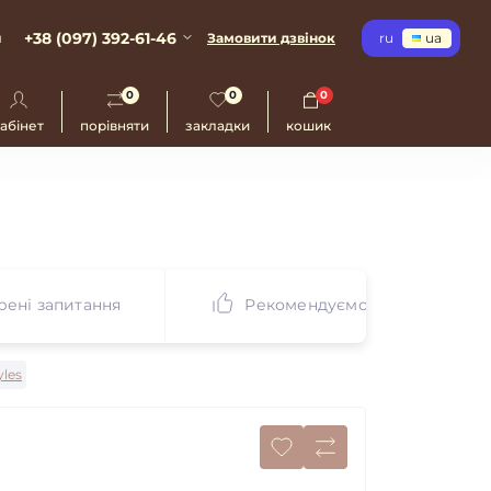
+38 (097) 392-61-46
и
Замовити дзвінок
ru
ua
0
0
0
абінет
порівняти
закладки
кошик
ені запитання
Рекомендуємо
yles