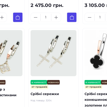
грн.
2 475.00 грн.
3 105.00 
инка
в наявності
новинка
в наявності
нов
хіт продажів
хіт продажів
р з
Срібні сережки
Срібні сере
астинами
конюшиною
Код товару:
320с
золотими п