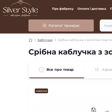
Про фабрику
Оплата і доставка
Каталог прикрас
Каблучки
Срібна каблучка з золотою пласт
Срібна каблучка з 
Все про товар
Хара
новинка