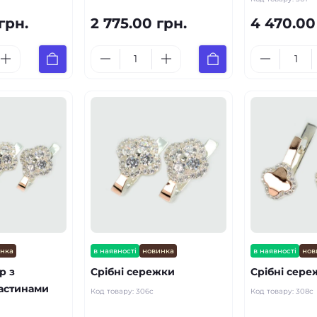
грн.
2 775.00 грн.
4 470.00
инка
в наявності
новинка
в наявності
нов
р з
Срібні сережки
Срібні сере
астинами
Код товару:
306с
Код товару:
308с