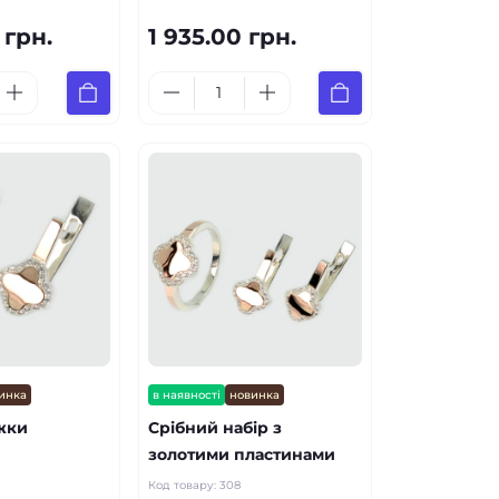
 грн.
1 935.00 грн.
инка
в наявності
новинка
жки
Срібний набір з
золотими пластинами
Код товару:
308