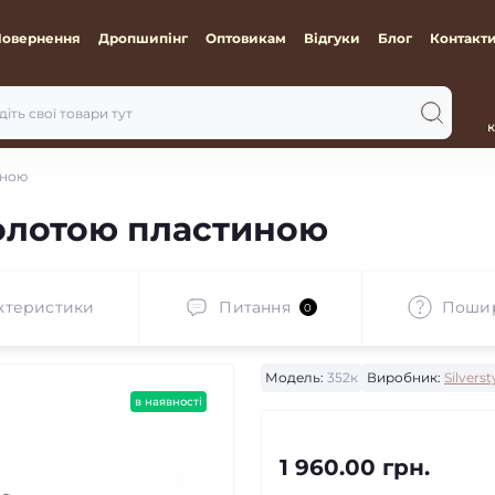
Повернення
Дропшипінг
Оптовикам
Відгуки
Блог
Контакт
к
иною
золотою пластиною
ктеристики
Питання
Пошир
0
Модель:
352к
Виробник:
Silverst
в наявності
1 960.00 грн.