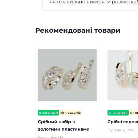
Як правильно виміряти розмір ка
Рекомендовані товари
в наявності
хіт продажів
в наявності
хіт 
Срібний набір з
Срібні сере
золотими пластинами
Код товару:
286с
Код товару:
286