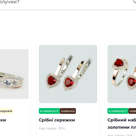
блучки?
продажів
в наявності
новинка
в наявності
нов
жки
Срібні сережки
Срібний наб
золотими п
Код товару:
301с
Код товару:
301