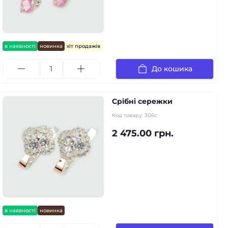
в наявності
новинка
хіт продажів
До кошика
Срібні сережки
Код товару:
306с
2 475.00 грн.
в наявності
новинка