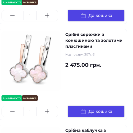
в наявності
новинка
До кошика
Срібні сережки з
конюшиною та золотими
пластинами
Код товару:
307с-3
2 475.00 грн.
в наявності
новинка
До кошика
Срібна каблучка з