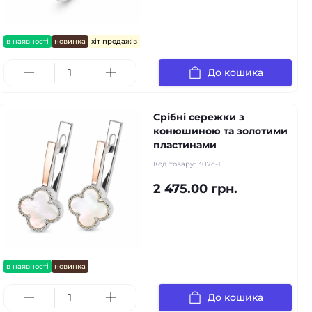
в наявності
новинка
хіт продажів
До кошика
Срібні сережки з
конюшиною та золотими
пластинами
Код товару:
307с-1
2 475.00 грн.
в наявності
новинка
До кошика