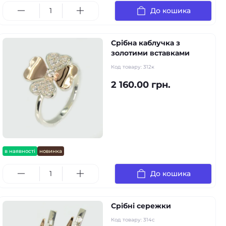
До кошика
Срібна каблучка з
золотими вставками
Код товару:
312к
2 160.00 грн.
в наявності
новинка
До кошика
Срібні сережки
Код товару:
314с