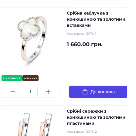
Срібна каблучка з
конюшиною та золотими
вставками
Код товару:
307к-1
1 660.00 грн.
в наявності
новинка
До кошика
Срібні сережки з
конюшиною та золотими
пластинами
Код товару:
307с-2