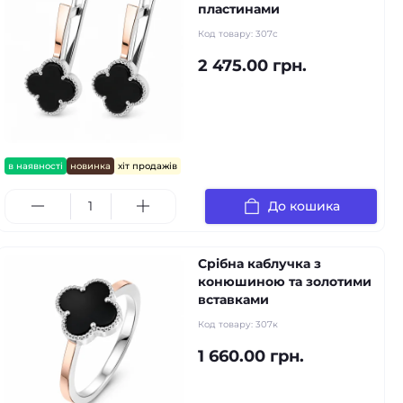
пластинами
Код товару:
307с
2 475.00 грн.
в наявності
новинка
хіт продажів
До кошика
Срібна каблучка з
конюшиною та золотими
вставками
Код товару:
307к
1 660.00 грн.