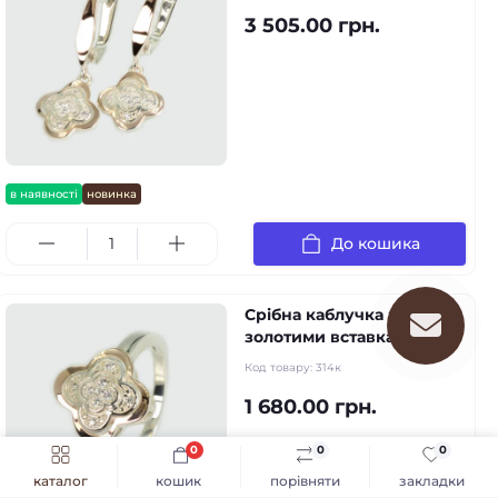
3 505.00 грн.
в наявності
новинка
До кошика
Срібна каблучка з
золотими вставками
Код товару:
314к
1 680.00 грн.
0
0
0
каталог
кошик
порівняти
закладки