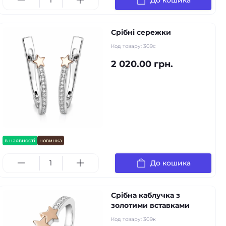
До кошика
Срібні сережки
Код товару:
309с
2 020.00 грн.
в наявності
новинка
До кошика
Срібна каблучка з
золотими вставками
Код товару:
309к