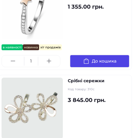
1 355.00 грн.
в наявності
новинка
хіт продажів
До кошика
Срібні сережки
Код товару:
310с
3 845.00 грн.