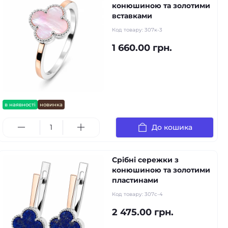
конюшиною та золотими
вставками
Код товару:
307к-3
1 660.00 грн.
в наявності
новинка
До кошика
Срібні сережки з
конюшиною та золотими
пластинами
Код товару:
307с-4
2 475.00 грн.