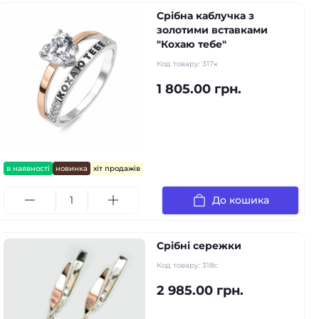
Срібна каблучка з
золотими вставками
"Кохаю тебе"
Код товару:
317к
1 805.00 грн.
в наявності
новинка
хіт продажів
До кошика
Срібні сережки
Код товару:
318с
2 985.00 грн.