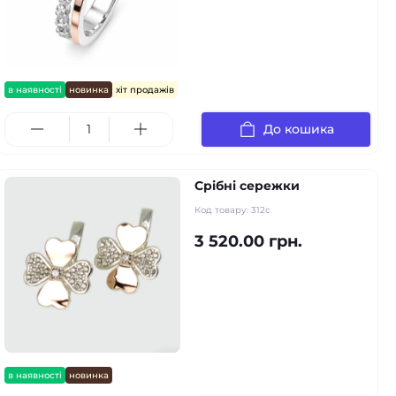
в наявності
новинка
хіт продажів
До кошика
Срібні сережки
Код товару:
312с
3 520.00 грн.
в наявності
новинка