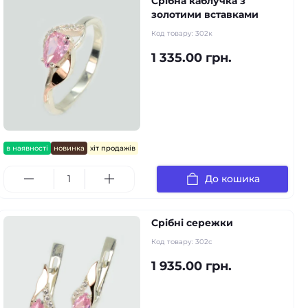
Срібна каблучка з
золотими вставками
Код товару:
302к
1 335.00 грн.
в наявності
новинка
хіт продажів
До кошика
Срібні сережки
Код товару:
302с
1 935.00 грн.