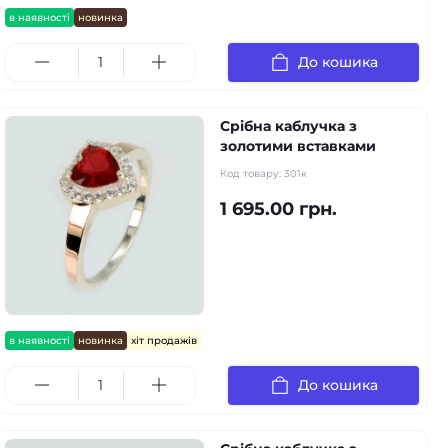
в наявності
новинка
До кошика
Срібна каблучка з
золотими вставками
Код товару:
301к
1 695.00 грн.
в наявності
новинка
хіт продажів
До кошика