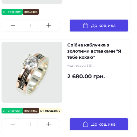
в наявності
новинка
До кошика
Срібна каблучка з
золотими вставками "Я
тебе кохаю"
Код товару:
313к
2 680.00 грн.
в наявності
новинка
хіт продажів
До кошика