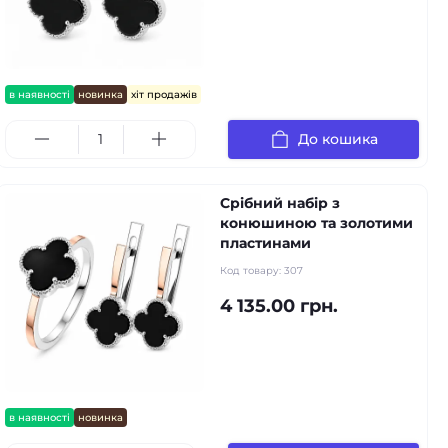
в наявності
новинка
хіт продажів
До кошика
Срібний набір з
конюшиною та золотими
пластинами
Код товару:
307
4 135.00 грн.
в наявності
новинка