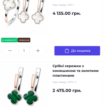
Код товару:
307-1
4 135.00 грн.
в наявності
новинка
До кошика
Срібні сережки з
конюшиною та золотими
пластинами
Код товару:
307с-2
2 475.00 грн.