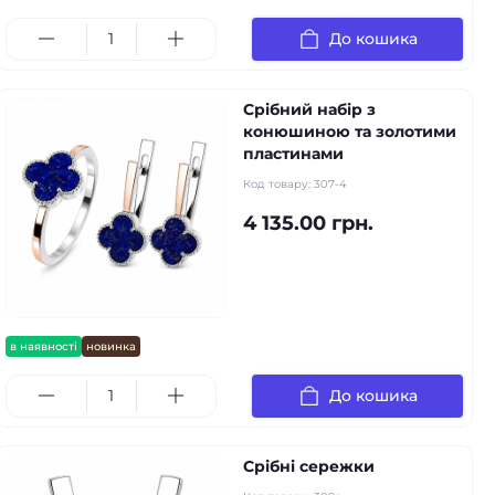
До кошика
Срібний набір з
конюшиною та золотими
пластинами
Код товару:
307-4
4 135.00 грн.
в наявності
новинка
До кошика
Срібні сережки