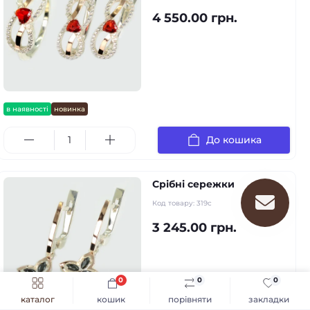
4 550.00 грн.
в наявності
новинка
До кошика
Срібні сережки
Код товару:
319с
3 245.00 грн.
0
0
0
каталог
кошик
порівняти
закладки