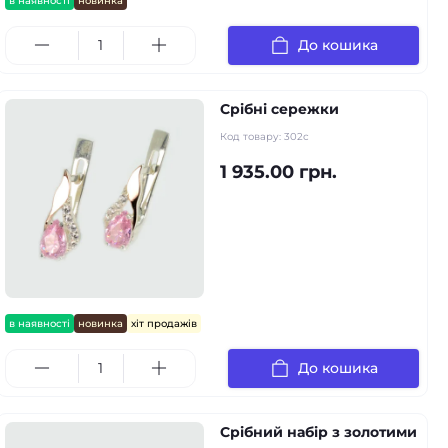
в наявності
новинка
До кошика
Срібні сережки
Код товару:
302с
1 935.00 грн.
в наявності
новинка
хіт продажів
До кошика
Срібний набір з золотими