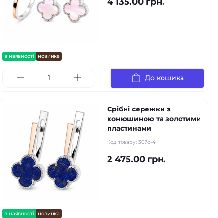
4 135.00 грн.
в наявності
новинка
До кошика
Срібні сережки з
конюшиною та золотими
пластинами
Код товару:
307с-4
2 475.00 грн.
в наявності
новинка