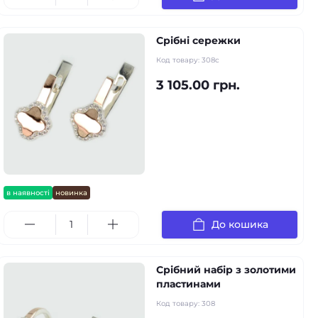
Срібні сережки
Код товару:
308с
3 105.00 грн.
в наявності
новинка
До кошика
Срібний набір з золотими
пластинами
Код товару:
308