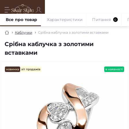
Все про товар
Характеристики
Питання
0
Каблучки
Срібна каблучка з золотими вставками
Срібна каблучка з золотими
вставками
новинка
хіт продажів
в наявності