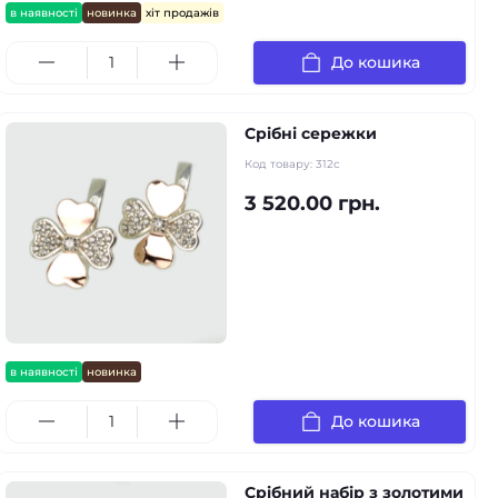
в наявності
новинка
хіт продажів
До кошика
Срібні сережки
Код товару:
312с
3 520.00 грн.
в наявності
новинка
До кошика
Срібний набір з золотими