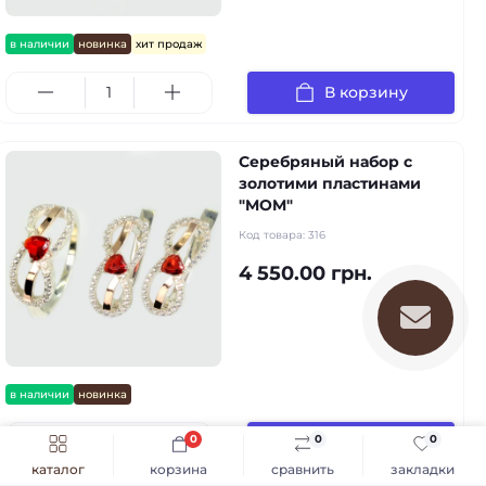
в наличии
новинка
хит продаж
В корзину
Серебряный набор с
золотими пластинами
"MOM"
Код товара:
316
4 550.00 грн.
в наличии
новинка
0
0
0
В корзину
каталог
корзина
сравнить
закладки