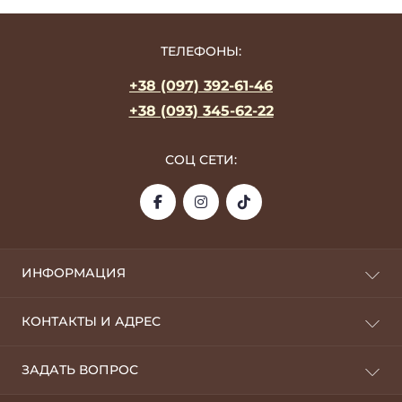
ТЕЛЕФОНЫ:
+38 (097) 392-61-46
+38 (093) 345-62-22
СОЦ СЕТИ:
ИНФОРМАЦИЯ
О фабрике
КОНТАКТЫ И АДРЕС
Оплата и доставка
Дропшипинг
09100, г. Белая Церковь
ЗАДАТЬ ВОПРОС
Возврат
silverstyle.opt@gmail.com
Оптовикам