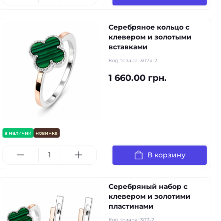
Серебряное кольцо с
клевером и золотыми
вставками
Код товара:
307к-2
1 660.00 грн.
в наличии
новинка
В корзину
Серебряный набор с
клевером и золотими
пластинами
Код товара:
307-2