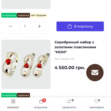
в наличии
новинка
хит продаж
В корзину
Серебряный набор с
золотими пластинами
"MOM"
Код товара:
316
4 550.00 грн.
в наличии
новинка
0
0
0
В корзину
каталог
корзина
сравнить
закладки