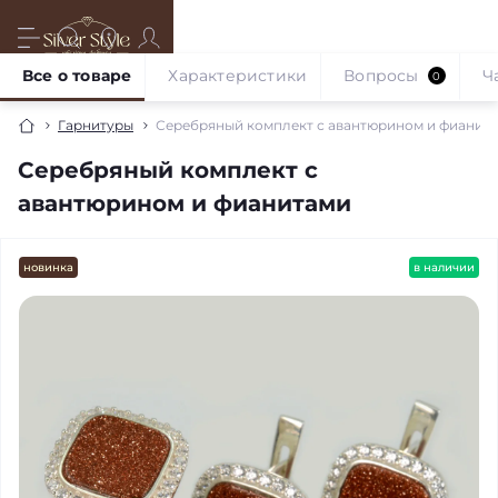
Все о товаре
Характеристики
Вопросы
Ч
0
Гарнитуры
Серебряный комплект с авантюрином и фианит
Серебряный комплект с
авантюрином и фианитами
новинка
в наличии