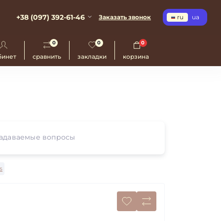
+38 (097) 392-61-46
Заказать звонок
ru
ua
0
0
0
бинет
сравнить
закладки
корзина
задаваемые вопросы
s