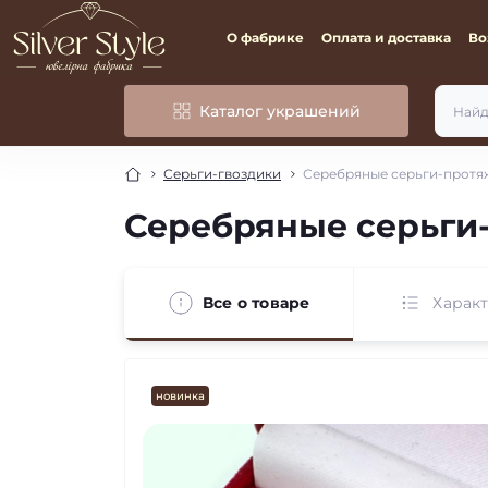
О фабрике
Оплата и доставка
Во
Каталог украшений
Серьги-гвоздики
Серебряные серьги-протя
Серебряные серьги-
Все о товаре
Харак
новинка