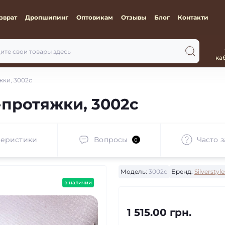
зврат
Дропшипинг
Оптовикам
Отзывы
Блог
Контакти
ка
жки, 3002с
протяжки, 3002с
теристики
Вопросы
Часто 
0
Модель:
3002с
Бренд:
Silverstyle
в наличии
1 515.00 грн.