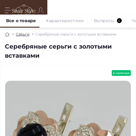
Все о товаре
Характеристики
Вопросы
Ч
0
Серьги
Серебряные серьги с золотыми вставками
Серебряные серьги с золотыми
вставками
в наличии