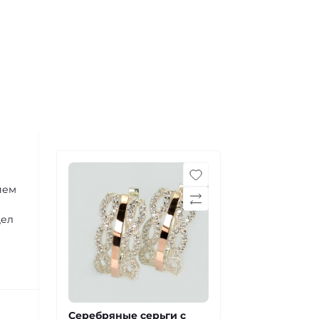
ием
дел
Серебряные серьги с