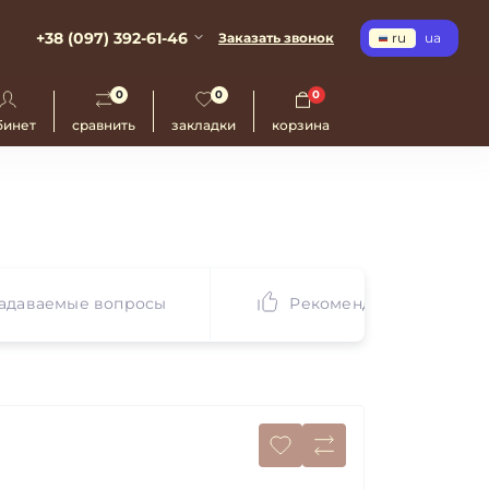
+38 (097) 392-61-46
Заказать звонок
ru
ua
0
0
0
бинет
сравнить
закладки
корзина
задаваемые вопросы
Рекомендуем