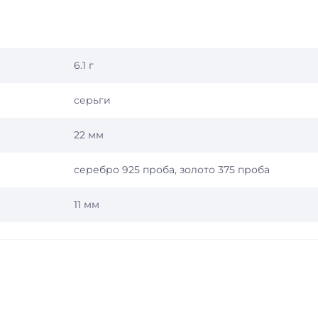
6.1 г
серьги
22 мм
серебро 925 проба, золото 375 проба
11 мм