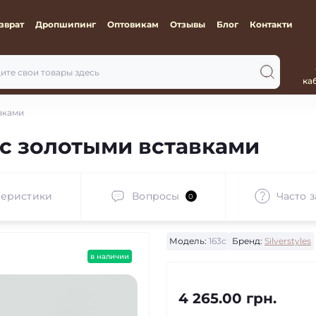
зврат
Дропшипинг
Оптовикам
Отзывы
Блог
Контакти
ка
вками
с золотыми вставками
теристики
Вопросы
Часто 
0
Модель:
163с
Бренд:
Silverstyles
в наличии
4 265.00 грн.