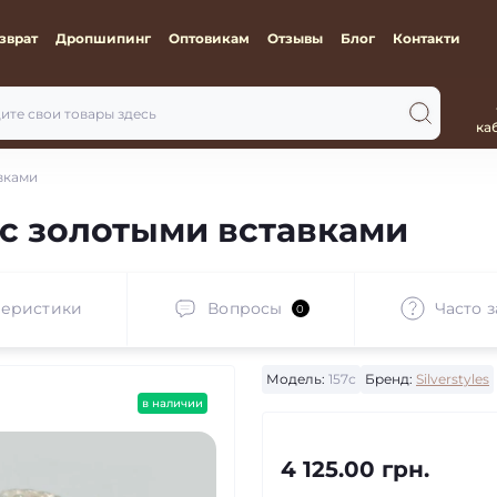
зврат
Дропшипинг
Оптовикам
Отзывы
Блог
Контакти
ка
вками
с золотыми вставками
теристики
Вопросы
Часто 
0
Модель:
157с
Бренд:
Silverstyles
в наличии
4 125.00 грн.