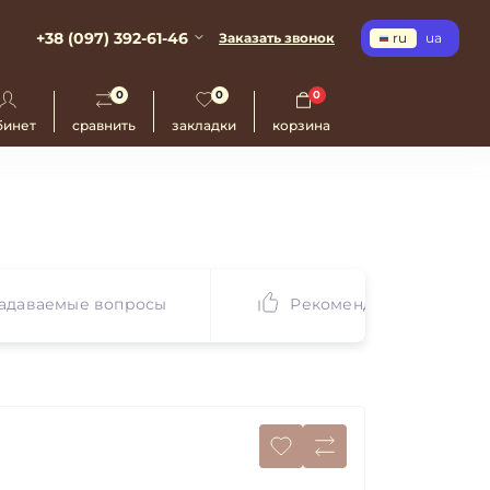
+38 (097) 392-61-46
Заказать звонок
ru
ua
0
0
0
бинет
сравнить
закладки
корзина
задаваемые вопросы
Рекомендуем