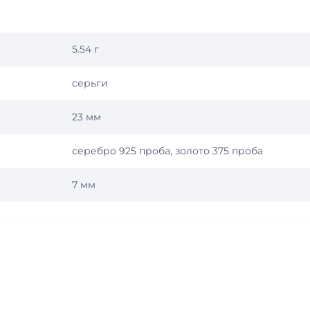
5.54 г
серьги
23 мм
серебро 925 проба, золото 375 проба
7 мм