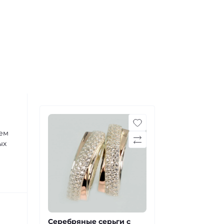
ием
ых
Серебряные серьги с