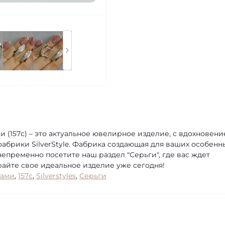
 (157с) – это актуальное ювелирное изделие, с вдохновен
брики SilverStyle. Фабрика создающая для ваших особенн
непременно посетите наш раздел "Серьги", где вас ждет
айте свое идеальное изделие уже сегодня!
ками
,
157с
,
Silverstyles
,
Серьги