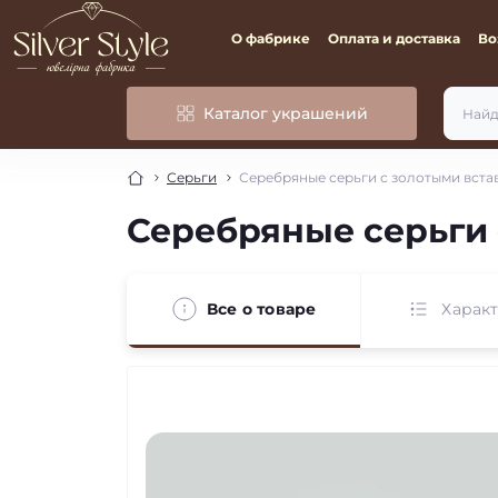
О фабрике
Оплата и доставка
Во
Каталог украшений
Серьги
Серебряные серьги с золотыми вста
Серебряные серьги 
Все о товаре
Харак