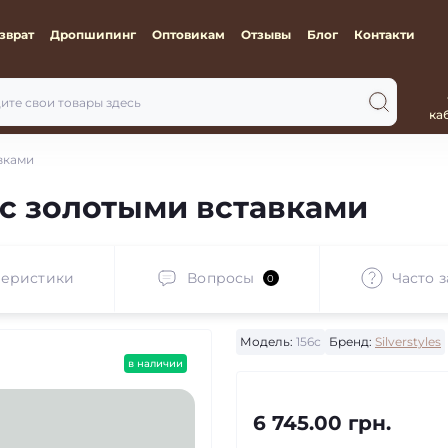
зврат
Дропшипинг
Оптовикам
Отзывы
Блог
Контакти
ка
вками
с золотыми вставками
теристики
Вопросы
Часто 
0
Модель:
156с
Бренд:
Silverstyles
в наличии
6 745.00 грн.