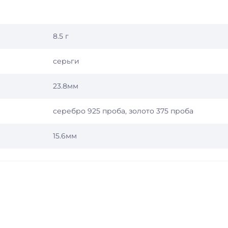
8.5 г
серьги
23.8мм
серебро 925 проба, золото 375 проба
15.6мм