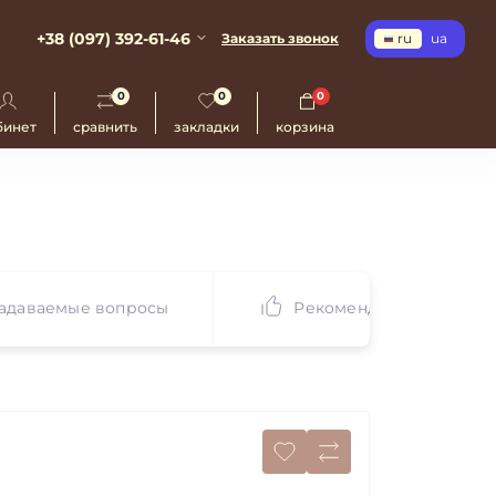
+38 (097) 392-61-46
Заказать звонок
ru
ua
0
0
0
бинет
сравнить
закладки
корзина
задаваемые вопросы
Рекомендуем