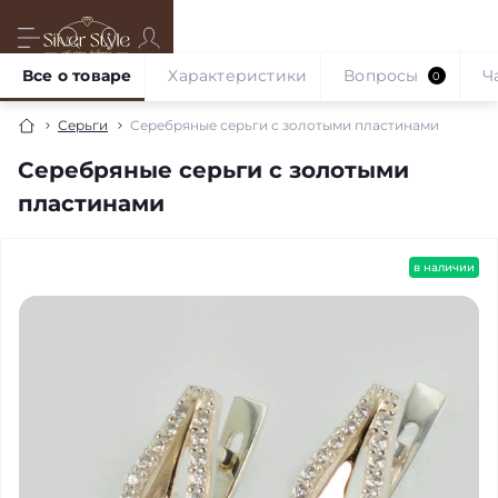
Все о товаре
Характеристики
Вопросы
Ч
0
Серьги
Серебряные серьги с золотыми пластинами
Серебряные серьги с золотыми
пластинами
в наличии