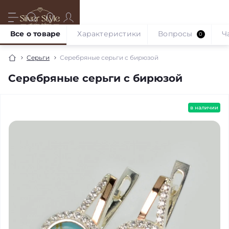
Все о товаре
Характеристики
Вопросы
Ч
0
Серьги
Серебряные серьги с бирюзой
Серебряные серьги с бирюзой
в наличии