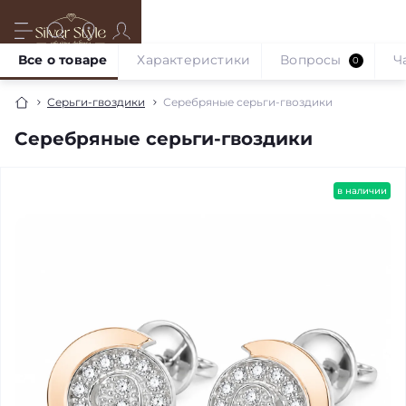
Все о товаре
Характеристики
Вопросы
Ч
0
Серьги-гвоздики
Серебряные серьги-гвоздики
Серебряные серьги-гвоздики
в наличии