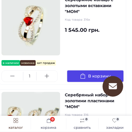
золотыми вставками
"MOM"
Код товара:
316к
1 545.00 грн.
в наличии
новинка
хит продаж
В корзину
Серебряный набор с
золотими пластинами
"MOM"
Код товара:
316
0
0
0
4 550.00 грн.
каталог
корзина
сравнить
закладки