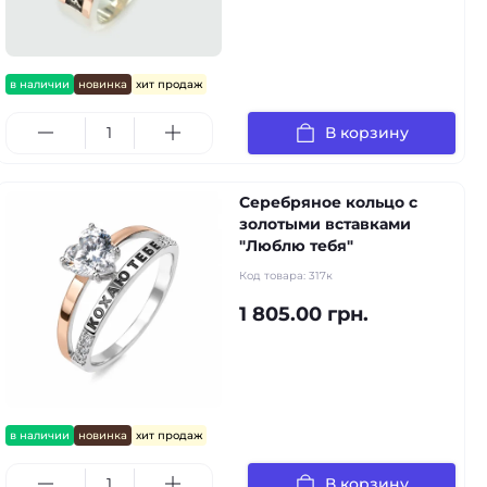
в наличии
новинка
хит продаж
В корзину
Серебряное кольцо с
золотыми вставками
"Люблю тебя"
Код товара:
317к
1 805.00 грн.
в наличии
новинка
хит продаж
В корзину