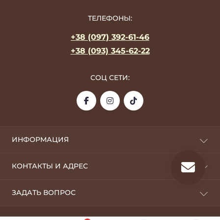
ТЕЛЕФОНЫ:
+38 (097) 392-61-46
+38 (093) 345-62-22
СОЦ СЕТИ:
ИНФОРМАЦИЯ
О фабрике
КОНТАКТЫ И АДРЕС
Оплата и доставка
Дропшипинг
09100, г. Белая Церковь
ЗАДАТЬ ВОПРОС
Возврат
silverstyle.opt@gmail.com
Оптовикам
Telegram
Условия пользования