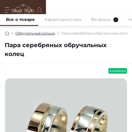
Все о товаре
Характеристики
Вопросы
Ч
0
Обручальные кольца
Пара серебряных обручальных колец
Пара серебряных обручальных
колец
в наличии