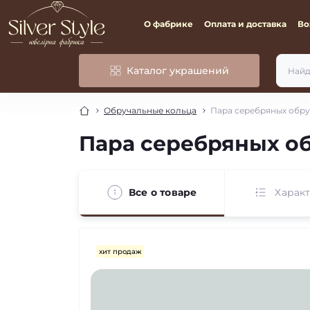
О фабрике
Оплата и доставка
Во
Каталог украшений
Обручальные кольца
Пара серебряных обру
Пара серебряных о
Все о товаре
Харак
хит продаж