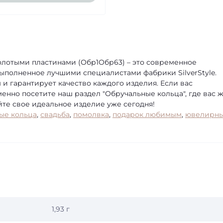
олотыми пластинами (Обр1Обр63) – это современное
полненное лучшими специалистами фабрики SilverStyle.
и гарантирует качество каждого изделия. Если вас
енно посетите наш раздел "Обручальные кольца", где вас 
те свое идеальное изделие уже сегодня!
ые кольца
,
свадьба
,
помолвка
,
подарок любимым
,
ювелирн
1,93 г