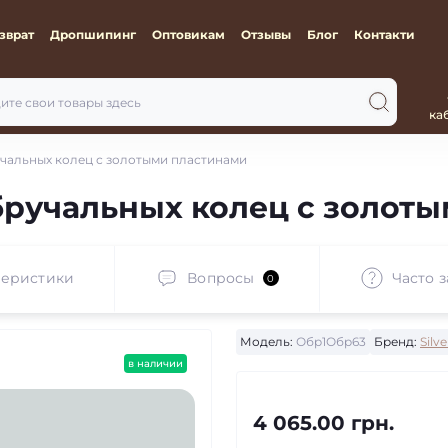
зврат
Дропшипинг
Оптовикам
Отзывы
Блог
Контакти
ка
чальных колец с золотыми пластинами
бручальных колец с золот
теристики
Вопросы
Часто 
0
Модель:
Обр1Обр63
Бренд:
Silve
в наличии
4 065.00 грн.