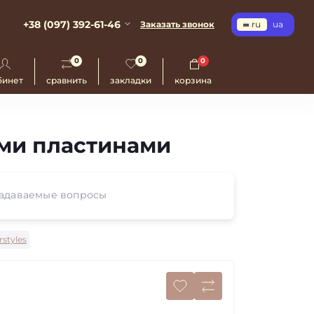
+38 (097) 392-61-46
Заказать звонок
ru
ua
0
0
0
бинет
сравнить
закладки
корзина
ыми пластинами
задаваемые вопросы
rstyles