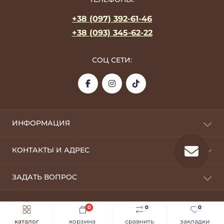
+38 (097) 392-61-46
+38 (093) 345-62-22
СОЦ СЕТИ:
ИНФОРМАЦИЯ
О фабрике
КОНТАКТЫ И АДРЕС
Оплата и доставка
Дропшипинг
09100, г. Белая Церковь
ЗАДАТЬ ВОПРОС
Возврат
silverstyle.opt@gmail.com
Оптовикам
Telegram
Условия пользования
0
0
0
Silver Style © 2026
Viber
Пользовательское соглашение
каталог
корзина
сравнить
закладки