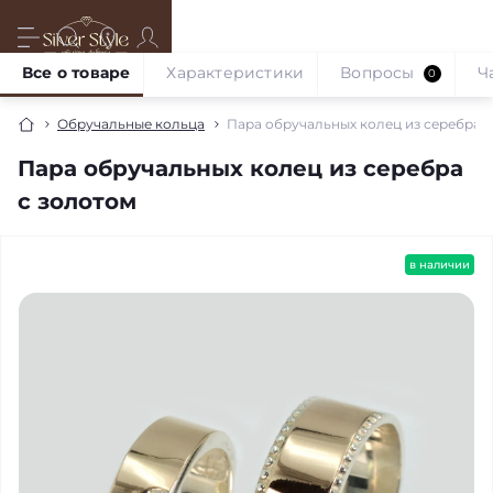
Все о товаре
Характеристики
Вопросы
Ч
0
Обручальные кольца
Пара обручальных колец из серебра с
Пара обручальных колец из серебра
с золотом
в наличии