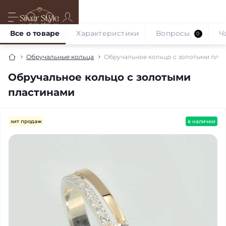
Все о товаре
Характеристики
Вопросы
Ч
0
Обручальные кольца
Обручальное кольцо с золотыми пла
Обручальное кольцо с золотыми
пластинами
хит продаж
в наличии