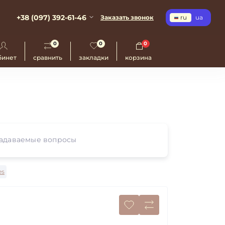
+38 (097) 392-61-46
Заказать звонок
ru
ua
0
0
0
бинет
сравнить
закладки
корзина
задаваемые вопросы
es