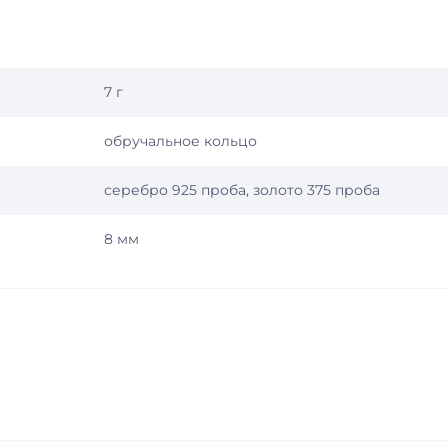
7 г
обручальное кольцо
серебро 925 проба, золото 375 проба
8 мм