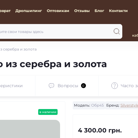
зврат
Дропшипинг
Оптовикам
Отзывы
Блог
Контакти
ка
з серебра и золота
 из серебра и золота
теристики
Вопросы
Часто 
0
Модель:
Обр45
Бренд:
Silverstyl
в наличии
4 300.00 грн.