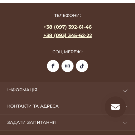
ТЕЛЕФОНИ:
+38 (097) 392-61-46
+38 (093) 345-62-22
СОЦ МЕРЕЖІ:
ІНФОРМАЦІЯ
Про фабрику
КОНТАКТИ ТА АДРЕСА
Оплата та доставка
Дропшиппінг
09100, м. Біла Церква
ЗАДАТИ ЗАПИТАННЯ
Оптовикам
silverstyle.opt@gmail.com
Повернення
Telegram