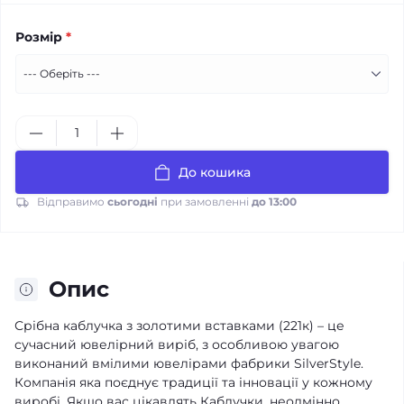
Розмір
*
До кошика
Відправимо
сьогодні
при замовленні
до 13:00
Опис
Срібна каблучка з золотими вставками (221к) – це
сучасний ювелірний виріб, з особливою увагою
виконаний вмілими ювелірами фабрики SilverStyle.
Компанія яка поєднує традиції та інновації у кожному
виробі. Якщо вас цікавлять Каблучки, неодмінно