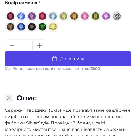
Колір каменю
*
До кошика
Відправимо
сьогодні
при замовленні
до 13:00
Опис
Сережки гвоздики (Вк15) – це привабливий ювелірний
виріб, з натхненням виконаний вмілими ювелірами
фабрики SilverStyle. Провідний бренд у світі
ювелірного мистецтва. Якщо вас цікавлять Сережки-
гвоздики, неодмінно завітайте до нашого розділу