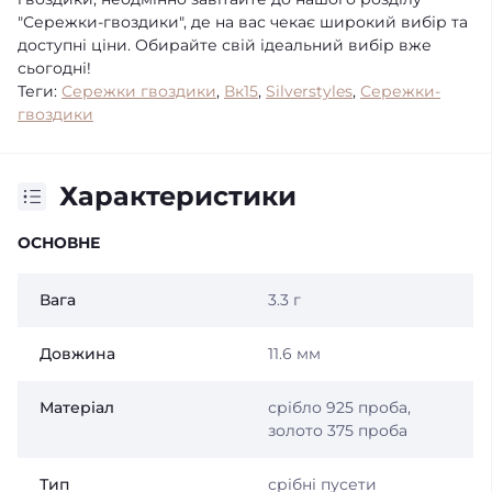
"Сережки-гвоздики", де на вас чекає широкий вибір та
доступні ціни. Обирайте свій ідеальний вибір вже
сьогодні!
Теги:
Сережки гвоздики
,
Вк15
,
Silverstyles
,
Сережки-
гвоздики
Характеристики
ОСНОВНЕ
Вага
3.3 г
Довжина
11.6 мм
Матеріал
срібло 925 проба,
золото 375 проба
Тип
срібні пусети