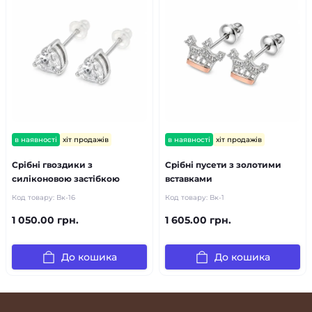
в наявності
хіт продажів
в наявності
хіт продажів
Срібні гвоздики з
Срібні пусети з золотими
силіконовою застібкою
вставками
Код товару:
Вк-16
Код товару:
Вк-1
1 050.00 грн.
1 605.00 грн.
До кошика
До кошика