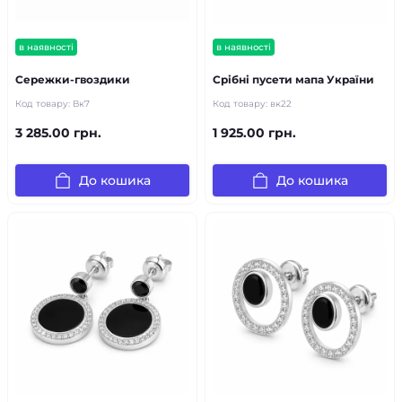
в наявності
в наявності
Сережки-гвоздики
Срібні пусети мапа України
Код товару:
Вк7
Код товару:
вк22
3 285.00 грн.
1 925.00 грн.
До кошика
До кошика