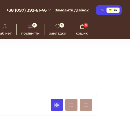
+38 (097) 392-61-46
и
Замовити дзвінок
ru
ua
0
0
0
абінет
порівняти
закладки
кошик