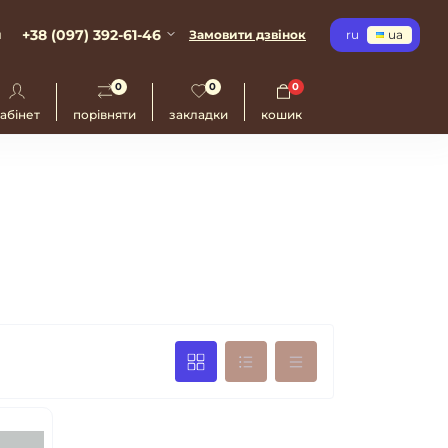
+38 (097) 392-61-46
и
Замовити дзвінок
ru
ua
0
0
0
абінет
порівняти
закладки
кошик