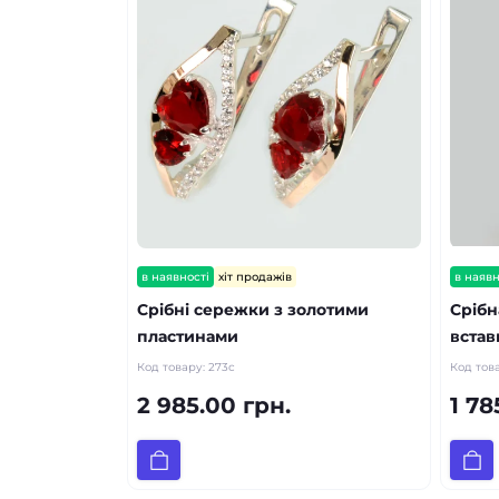
в наявності
хіт продажів
в наявн
Срібні сережки з золотими
Срібн
пластинами
встав
Код товару:
273с
Код тов
2 985.00 грн.
1 78