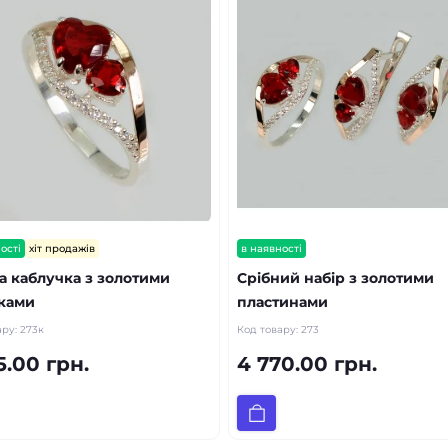
ості
хіт продажів
в наявності
а каблучка з золотими
Срібний набір з золотими
ками
пластинами
ару:
273к
Код товару:
273
5.00 грн.
4 770.00 грн.