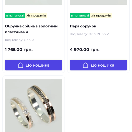
в наявності
хіт продажів
в наявності
хіт продажів
Обручка срібна з золотими
Пара обручок
пластинами
Код товару:
Обр62Обр63
Код товару:
Обр63
1 765.00 грн.
4 970.00 грн.
До кошика
До кошика