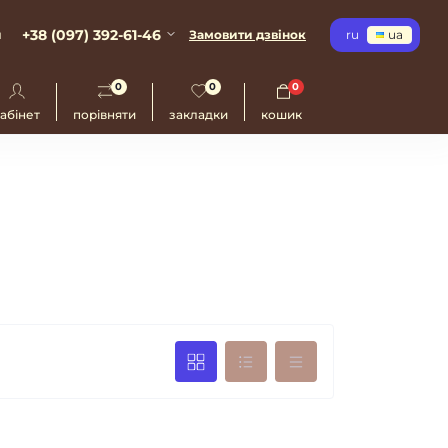
+38 (097) 392-61-46
и
Замовити дзвінок
ru
ua
0
0
0
абінет
порівняти
закладки
кошик