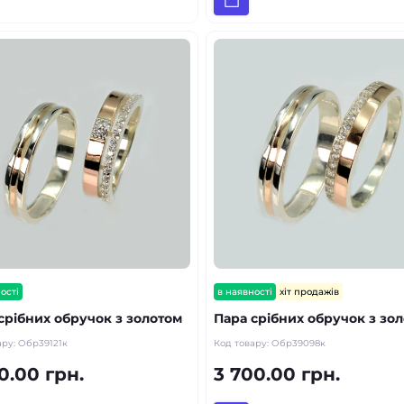
ості
в наявності
хіт продажів
срібних обручок з золотом
Пара срібних обручок з зо
ару:
Обр39121к
Код товару:
Обр39098к
0.00 грн.
3 700.00 грн.