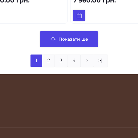
0.00 грн.
7 560.00 грн.
Показати ще
1
2
3
4
>
>|