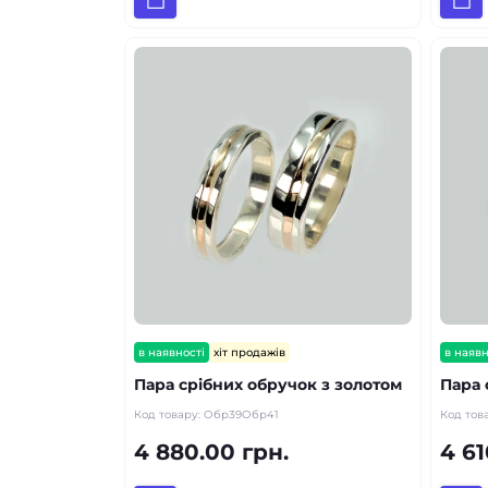
в наявності
хіт продажів
в наявн
Пара срібних обручок з золотом
Пара 
Код товару:
Обр39Обр41
Код тов
4 880.00 грн.
4 61