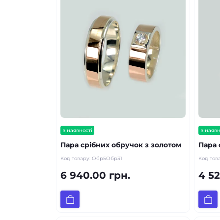
в наявності
в наявн
Пара срібних обручок з золотом
Пара 
Код товару:
Обр5Обр31
Код тов
6 940.00 грн.
4 52