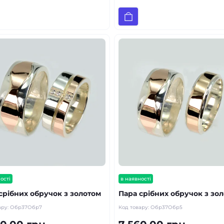
ості
в наявності
срібних обручок з золотом
Пара срібних обручок з зо
ару:
Обр37Обр7
Код товару:
Обр37Обр5