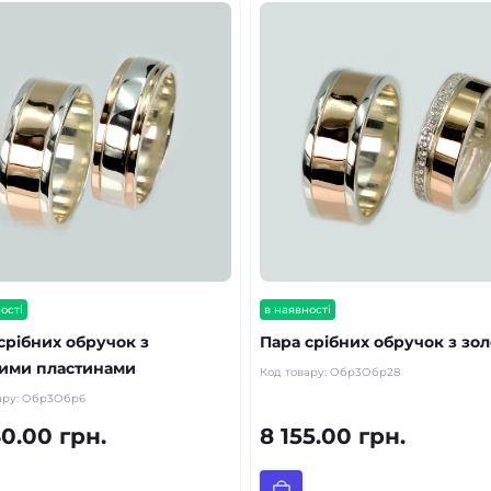
ості
в наявності
срібних обручок з
Пара срібних обручок з зо
тими пластинами
Код товару:
Обр3Обр28
ару:
Обр3Обр6
0.00 грн.
8 155.00 грн.