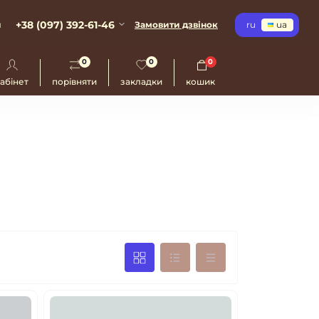
+38 (097) 392-61-46
и
Замовити дзвінок
ru
ua
0
0
0
абінет
порівняти
закладки
кошик