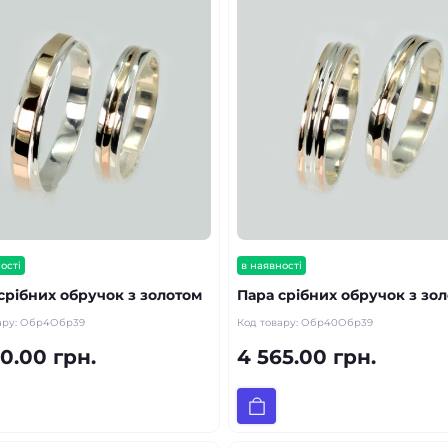
ості
в наявності
срібних обручок з золотом
Пара срібних обручок з зо
ару:
Обр4Обр39
Код товару:
Обр40Обр39
0.00 грн.
4 565.00 грн.