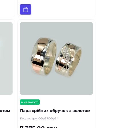
в наявності
лотом
Пара срібних обручок з золотом
Код товару:
Обр37Обр34