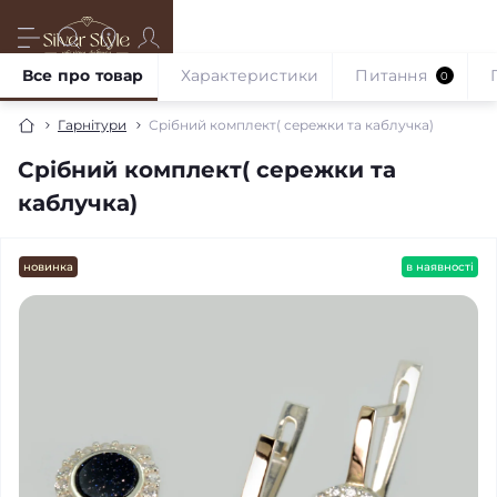
Все про товар
Характеристики
Питання
0
Гарнітури
Срібний комплект( сережки та каблучка)
Срібний комплект( сережки та
каблучка)
новинка
в наявності