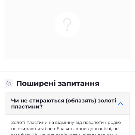
Поширені запитання
Чи не стираються (облазять) золоті
пластини?
Золоті пластини на відмінну від позолоти і родію
не стираються і не облазять, вони довговічні, не
темніють і їх можна полірувати, після чого вони