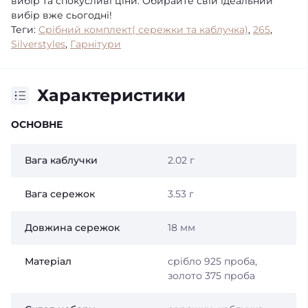
вибір та спокусливі ціни. Обирайте свій ідеальний
вибір вже сьогодні!
Теги:
Срібний комплект( сережки та каблучка)
,
265
,
Silverstyles
,
Гарнітури
Характеристики
ОСНОВНЕ
Вага каблучки
2.02 г
Вага сережок
3.53 г
Довжина сережок
18 мм
Матеріал
срібло 925 проба,
золото 375 проба