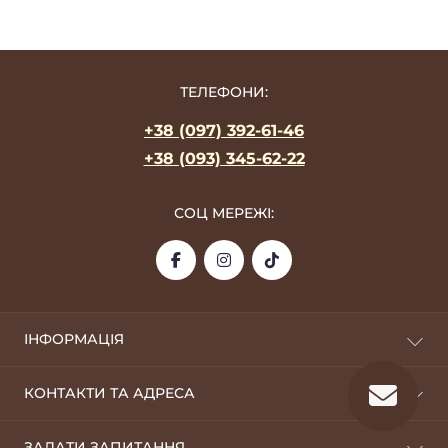
ТЕЛЕФОНИ:
+38 (097) 392-61-46
+38 (093) 345-62-22
СОЦ МЕРЕЖІ:
ІНФОРМАЦІЯ
Про фабрику
КОНТАКТИ ТА АДРЕСА
Оплата та доставка
Дропшиппінг
09100, м. Біла Церква
ЗАДАТИ ЗАПИТАННЯ