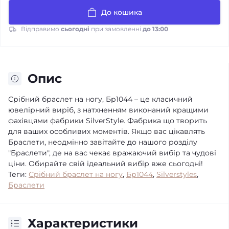
До кошика
Відправимо
сьогодні
при замовленні
до 13:00
Опис
Срібний браслет на ногу, Бр1044 – це класичний
ювелірний виріб, з натхненням виконаний кращими
фахівцями фабрики SilverStyle. Фабрика що творить
для ваших особливих моментів. Якщо вас цікавлять
Браслети, неодмінно завітайте до нашого розділу
"Браслети", де на вас чекає вражаючий вибір та чудові
ціни. Обирайте свій ідеальний вибір вже сьогодні!
Теги:
Срібний браслет на ногу
,
Бр1044
,
Silverstyles
,
Браслети
Характеристики