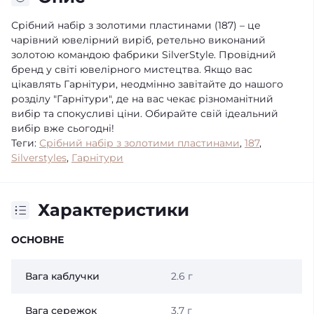
Срібний набір з золотими пластинами (187) – це
чарівний ювелірний виріб, ретельно виконаний
золотою командою фабрики SilverStyle. Провідний
бренд у світі ювелірного мистецтва. Якщо вас
цікавлять Гарнітури, неодмінно завітайте до нашого
розділу "Гарнітури", де на вас чекає різноманітний
вибір та спокусливі ціни. Обирайте свій ідеальний
вибір вже сьогодні!
Теги:
Срібний набір з золотими пластинами
,
187
,
Silverstyles
,
Гарнітури
Характеристики
ОСНОВНЕ
Вага каблучки
2.6 г
Вага сережок
3.7 г