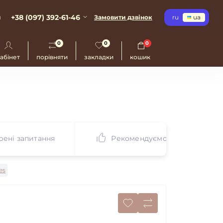
+38 (097) 392-61-46
и
Замовити дзвінок
ru
ua
0
0
0
абінет
порівняти
закладки
кошик
ені запитання
Рекомендуємо
es