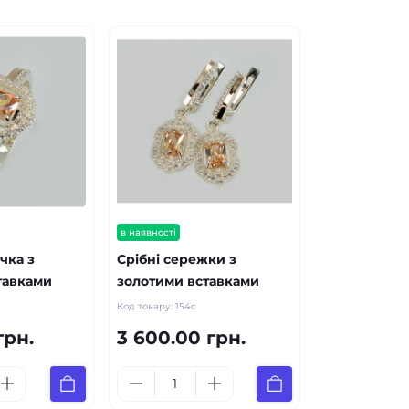
в наявності
чка з
Срібні сережки з
тавками
золотими вставками
Код товару:
154с
грн.
3 600.00 грн.