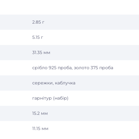
2.85 г
5.15 г
31.35 мм
срібло 925 проба, золото 375 проба
сережки, каблучка
гарнітур (набір)
15.2 мм
11.15 мм