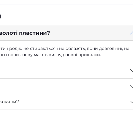
я
 золоті пластини?
ти і родію не стираються і не облазять, вони довговічні, не
 чого вони знову мають вигляд нової прикраси.
блучки?