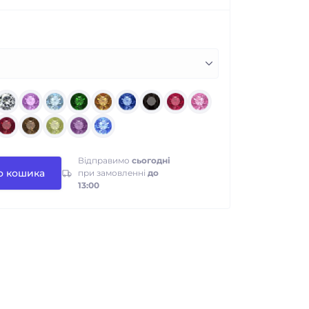
Відправимо
сьогодні
о кошика
при замовленні
до
13:00