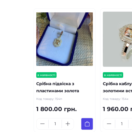
в наявності
в наявності
Срібна підвіска з
Срібна каблу
пластинами золота
золотими вс
Код товару:
154п
Код товару:
154к
1 800.00 грн.
1 960.00 