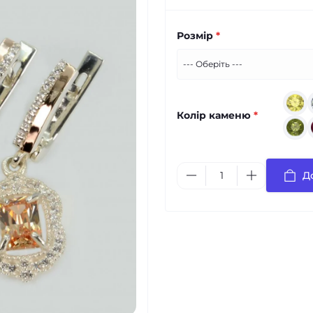
Розмір
*
Колір каменю
*
Д