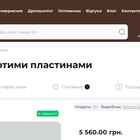
Повернення
Дропшипінг
Оптовикам
Відгуки
Блог
Контакт
к
нами
лотими пластинами
ктеристики
Питання
Пошир
0
Модель:
154
Виробник:
Silverstyl
в наявності
5 560.00 грн.