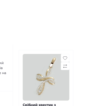
ий
ів
е на
Срібний хрестик з