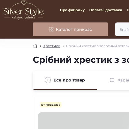
Про фабрику
Оплата і доставка
Каталог прикрас
Хрестики
Срібний хрестик з золотими встав
Срібний хрестик з 
Все про товар
Хара
хіт продажів