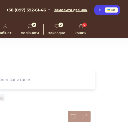
+38 (097) 392-61-46
и
Замовити дзвінок
ru
ua
0
0
0
абінет
порівняти
закладки
кошик
ені запитання
les