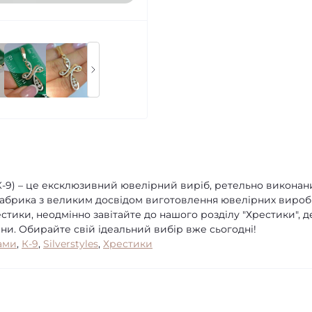
К-9) – це ексклюзивний ювелірний виріб, ретельно виконан
Фабрика з великим досвідом виготовлення ювелірних вироб
стики, неодмінно завітайте до нашого розділу "Хрестики", д
іни. Обирайте свій ідеальний вибір вже сьогодні!
ами
,
К-9
,
Silverstyles
,
Хрестики