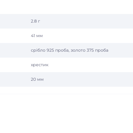
2.8 г
41 мм
срібло 925 проба, золото 375 проба
хрестик
20 мм