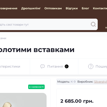
Повернення
Дропшипінг
Оптовикам
Відгуки
Блог
Контакт
к
ками
золотими вставками
ктеристики
Питання
Пошир
0
Модель:
К-9
Виробник:
Silversty
в наявності
2 685.00 грн.