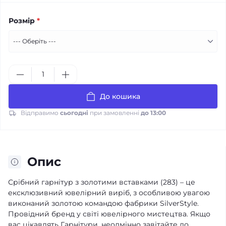
Розмір
*
До кошика
Відправимо
сьогодні
при замовленні
до 13:00
Опис
Срібний гарнітур з золотими вставками (283) – це
ексклюзивний ювелірний виріб, з особливою увагою
виконаний золотою командою фабрики SilverStyle.
Провідний бренд у світі ювелірного мистецтва. Якщо
вас цікавлять Гарнітури, неодмінно завітайте до