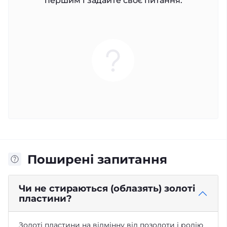
першим і задайте своє питання.
Поширені запитання
Чи не стираються (облазять) золоті
пластини?
Золоті пластини на відмінну від позолоти і родію