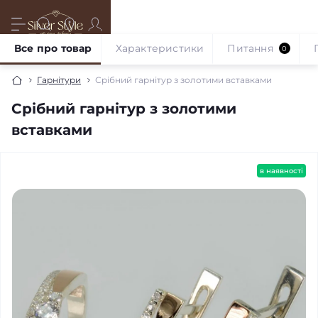
Все про товар
Характеристики
Питання
0
Гарнітури
Срібний гарнітур з золотими вставками
Срібний гарнітур з золотими
вставками
в наявності