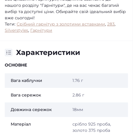
нашого розділу "Гарнітури", де на вас чекає багатий
вибір та доступні ціни. Обирайте свій ідеальний вибір
вже сьогодні!
Теги:
Срібний гарнітур з золотими вставками
,
283
,
Silverstyles
,
Гарнітури
Характеристики
ОСНОВНЕ
Вага каблучки
1.76 г
Вага сережок
2.86 г
Довжина сережок
18мм
Матеріал
срібло 925 проба,
золото 375 проба