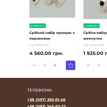
в наявності
в наявності
Срібний набір прикрас з
Срібна каблу
перлинами
жемчугом
Код товару:
109
Код товару:
109к
4 560.00 грн.
1 925.00 
ТЕЛЕФОНИ:
+38 (097) 392-61-46
+38 (093) 345-62-22