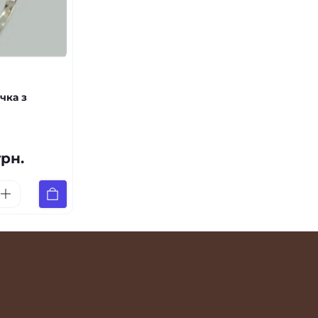
чка з
грн.