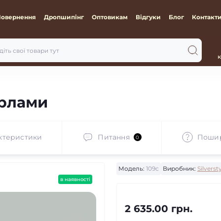
Повернення
Дропшипінг
Оптовикам
Відгуки
Блог
Контакт
к
ерлами
ктеристики
Питання
Пошир
0
Модель:
109с
Виробник:
Silverst
в наявності
2 635.00 грн.