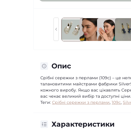
Опис
Срібні сережки з перлами (109с) – це н
талановитими майстрами фабрики SilverSt
кожного виробу. Якщо вас цікавлять Сере
вас чекає великий вибір та доступні ціни
Теги:
Срібні сережки з перлами
,
109с
,
Silv
Характеристики