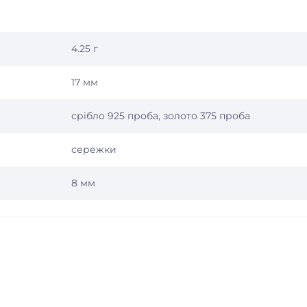
4.25 г
17 мм
срібло 925 проба, золото 375 проба
сережки
8 мм