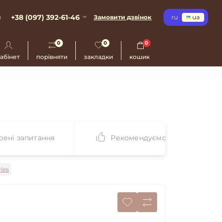
+38 (097) 392-61-46
и
Замовити дзвінок
ru
ua
0
0
0
абінет
порівняти
закладки
кошик
ені запитання
Рекомендуємо
yles