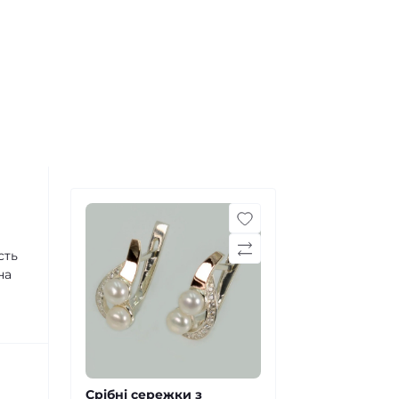
сть
на
Срібні сережки з