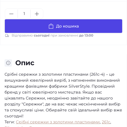
До кошика
Відправимо
сьогодні
при замовленні
до 13:00
Опис
Срібні сережки з золотими пластинами (261с-4) – це
вишуканий ювелірний виріб, з натхненням виконаний
кращими фахівцями фабрики SilverStyle. Провідний
бренд у світі ювелірного мистецтва. Якщо вас
цікавлять Сережки, неодмінно завітайте до нашого
розділу "Сережки", де на вас чекає нескінченний вибір
та спокусливі ціни. Обирайте свій ідеальний вибір вже
сьогодні!
Теги:
Срібні сережки з золотими пластинами
,
261с
,