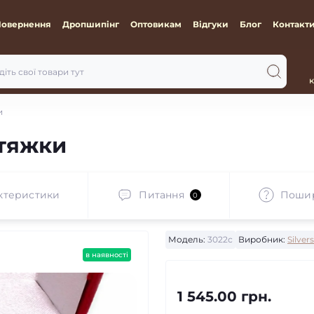
Повернення
Дропшипінг
Оптовикам
Відгуки
Блог
Контакт
к
и
отяжки
ктеристики
Питання
Пошир
0
Модель:
3022с
Виробник:
Silver
в наявності
1 545.00 грн.