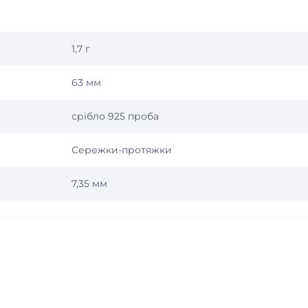
1,7 г
63 мм
срібло 925 проба
Сережки-протяжки
7,35 мм