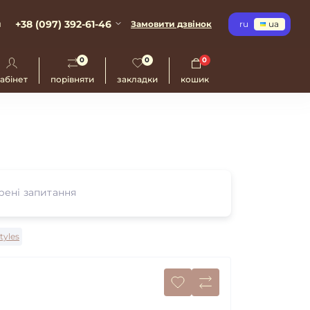
+38 (097) 392-61-46
и
Замовити дзвінок
ru
ua
0
0
0
абінет
порівняти
закладки
кошик
ені запитання
styles