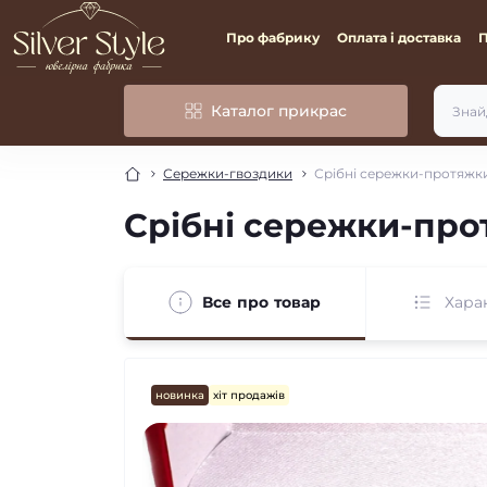
Про фабрику
Оплата і доставка
Каталог прикрас
Сережки-гвоздики
Срібні сережки-протяжк
Срібні сережки-пр
Все про товар
Хара
новинка
хіт продажів