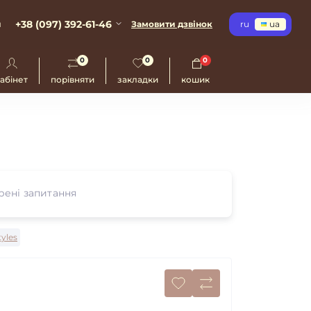
+38 (097) 392-61-46
и
Замовити дзвінок
ru
ua
0
0
0
абінет
порівняти
закладки
кошик
ені запитання
tyles