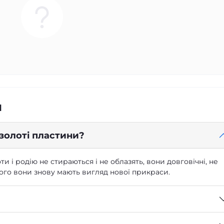
я
 золоті пластини?
ти і родію не стираються і не облазять, вони довговічні, не
 чого вони знову мають вигляд нової прикраси.