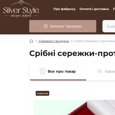
Про фабрику
Оплата і доставка
Каталог прикрас
Сережки-гвоздики
Срібні сережки-протяжк
Срібні сережки-пр
Все про товар
Хара
новинка