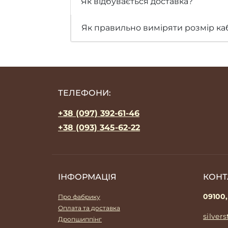
Як відбувається доставка?
Як правильно виміряти розмір ка
ТЕЛЕФОНИ:
+38 (097) 392-61-46
+38 (093) 345-62-22
ІНФОРМАЦІЯ
КОНТ
09100,
Про фабрику
Оплата та доставка
silver
Дропшиппінг