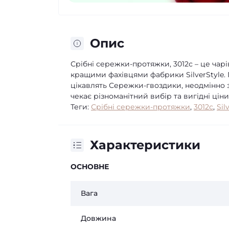
Опис
Срібні сережки-протяжки, 3012с – це ча
кращими фахівцями фабрики SilverStyle. 
цікавлять Сережки-гвоздики, неодмінно з
чекає різноманітний вибір та вигідні цін
Теги:
Срібні сережки-протяжки
,
3012с
,
Sil
Характеристики
ОСНОВНЕ
Вага
Довжина