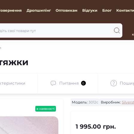
Повернення
Дропшипінг
Оптовикам
Відгуки
Блог
Контакт
к
и
отяжки
ктеристики
Питання
Пошир
0
Модель:
3012с
Виробник:
Silvers
в наявності
1 995.00 грн.