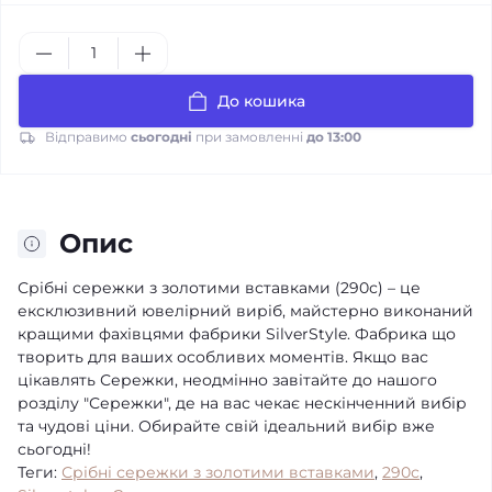
До кошика
Відправимо
сьогодні
при замовленні
до 13:00
Опис
Срібні сережки з золотими вставками (290с) – це
ексклюзивний ювелірний виріб, майстерно виконаний
кращими фахівцями фабрики SilverStyle. Фабрика що
творить для ваших особливих моментів. Якщо вас
цікавлять Сережки, неодмінно завітайте до нашого
розділу "Сережки", де на вас чекає нескінченний вибір
та чудові ціни. Обирайте свій ідеальний вибір вже
сьогодні!
Теги:
Срібні сережки з золотими вставками
,
290с
,