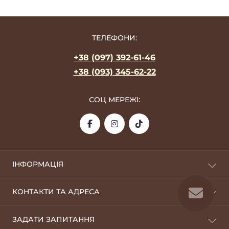
ТЕЛЕФОНИ:
+38 (097) 392-61-46
+38 (093) 345-62-22
СОЦ МЕРЕЖІ:
ІНФОРМАЦІЯ
Про фабрику
КОНТАКТИ ТА АДРЕСА
Оплата та доставка
Дропшиппінг
09100, м. Біла Церква
ЗАДАТИ ЗАПИТАННЯ
Оптовикам