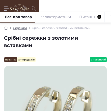
Все про товар
Характеристики
Питання
0
Сережки
Срібні сережки з золотими вставками
Срібні сережки з золотими
вставками
новинка
хіт продажів
в наявності