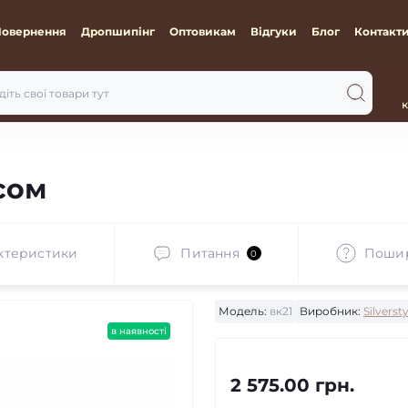
Повернення
Дропшипінг
Оптовикам
Відгуки
Блог
Контакт
к
ксом
ктеристики
Питання
Пошир
0
Модель:
вк21
Виробник:
Silverst
в наявності
2 575.00 грн.