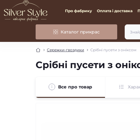
Про фабрику
Оплата і доставка
Каталог прикрас
Сережки-гвоздики
Срібні пусети з оніксом
Срібні пусети з оні
Все про товар
Хара