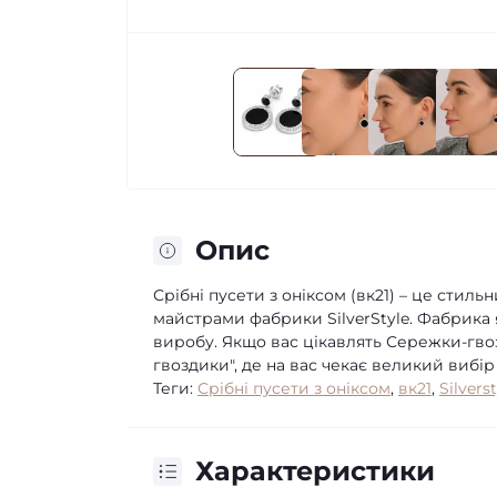
Опис
Срібні пусети з оніксом (вк21) – це сти
майстрами фабрики SilverStyle. Фабрика 
виробу. Якщо вас цікавлять Сережки-гво
гвоздики", де на вас чекає великий вибір
Теги:
Срібні пусети з оніксом
,
вк21
,
Silvers
Характеристики