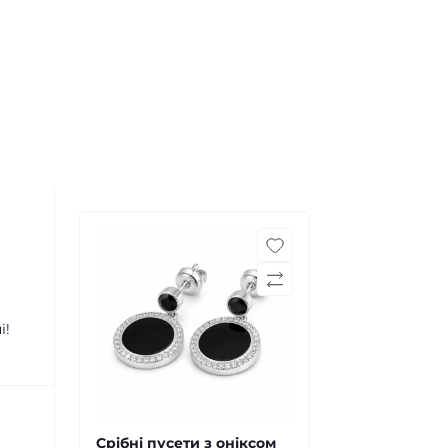
і!
Срібні пусети з оніксом