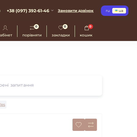
+38 (097) 392-61-46
и
Замовити дзвінок
ru
ua
0
0
0
абінет
порівняти
закладки
кошик
ені запитання
yles