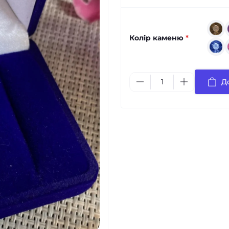
Колір каменю
*
Д