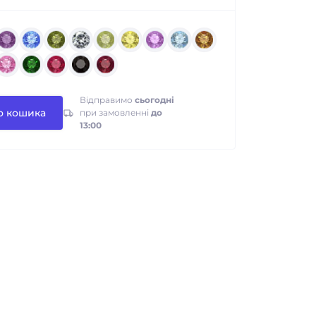
Відправимо
сьогодні
о кошика
при замовленні
до
13:00