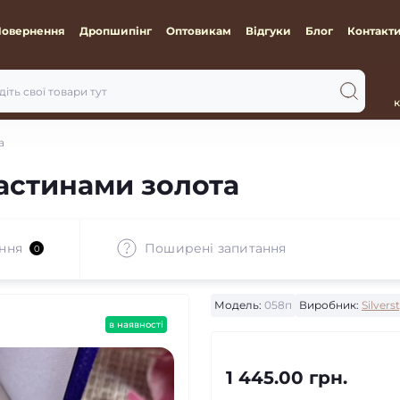
Повернення
Дропшипінг
Оптовикам
Відгуки
Блог
Контакт
к
а
ластинами золота
ння
Поширені запитання
0
Модель:
058п
Виробник:
Silvers
в наявності
1 445.00 грн.