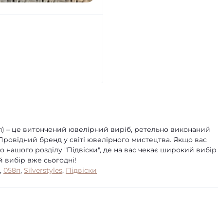
8п) – це витончений ювелірний виріб, ретельно виконаний
Провідний бренд у світі ювелірного мистецтва. Якщо вас
до нашого розділу "Підвіски", де на вас чекає широкий вибір
й вибір вже сьогодні!
,
058п
,
Silverstyles
,
Підвіски