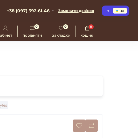
+38 (097) 392-61-46
и
Замовити дзвінок
ru
ua
0
0
0
абінет
порівняти
закладки
кошик
tyles