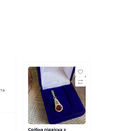
 та
Срібна підвіска з