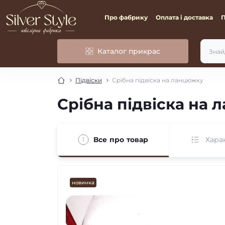
Про фабрику
Оплата і доставка
Каталог прикрас
Підвіски
Срібна підвіска на ланцюжку
Срібна підвіска на
Все про товар
Хара
новинка