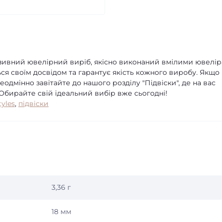
юзивний ювелірний виріб, якісно виконаний вмілими ювелі
ся своїм досвідом та гарантує якість кожного виробу. Якщо
еодмінно завітайте до нашого розділу "Підвіски", де на вас
 Обирайте свій ідеальний вибір вже сьогодні!
tyles
,
підвіски
3,36 г
18 мм