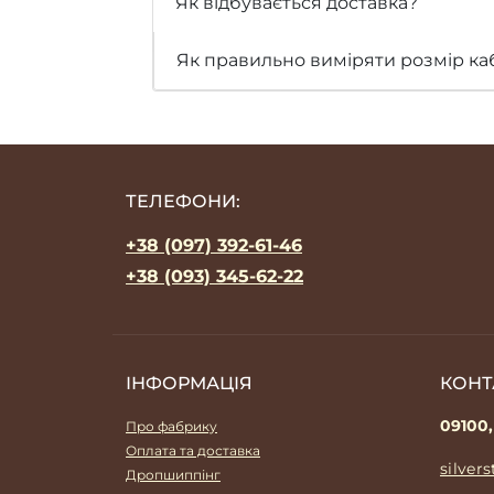
Як відбувається доставка?
Як правильно виміряти розмір ка
ТЕЛЕФОНИ:
+38 (097) 392-61-46
+38 (093) 345-62-22
ІНФОРМАЦІЯ
КОНТ
09100,
Про фабрику
Оплата та доставка
silver
Дропшиппінг