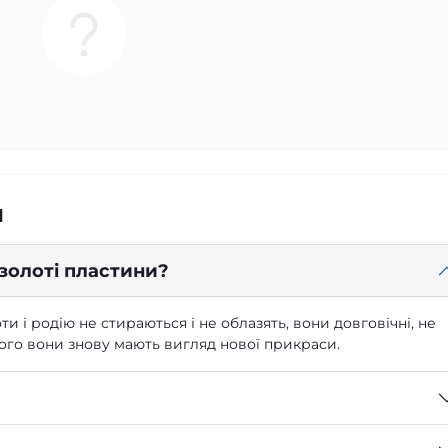
я
 золоті пластини?
ти і родію не стираються і не облазять, вони довговічні, не
 чого вони знову мають вигляд нової прикраси.