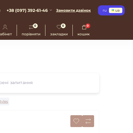
+38 (097) 392-61-46
и
Замовити дзвінок
ru
ua
0
0
0
абінет
порівняти
закладки
кошик
ені запитання
tyles