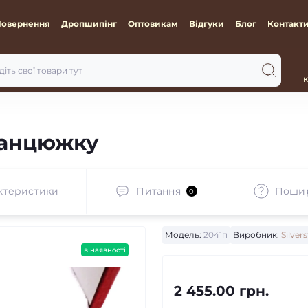
Повернення
Дропшипінг
Оптовикам
Відгуки
Блог
Контакт
к
 ланцюжку
ктеристики
Питання
Пошир
0
Модель:
2041п
Виробник:
Silvers
в наявності
2 455.00 грн.