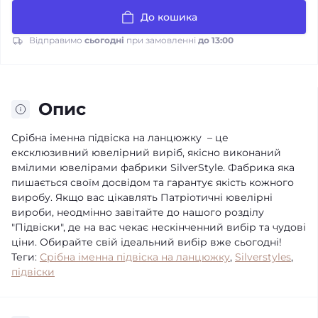
До кошика
Відправимо
сьогодні
при замовленні
до 13:00
Опис
Срібна іменна підвіска на ланцюжку – це
ексклюзивний ювелірний виріб, якісно виконаний
вмілими ювелірами фабрики SilverStyle. Фабрика яка
пишається своїм досвідом та гарантує якість кожного
виробу. Якщо вас цікавлять Патріотичні ювелірні
вироби, неодмінно завітайте до нашого розділу
"Підвіски", де на вас чекає нескінченний вибір та чудові
ціни. Обирайте свій ідеальний вибір вже сьогодні!
Теги:
Срібна іменна підвіска на ланцюжку
,
Silverstyles
,
підвіски