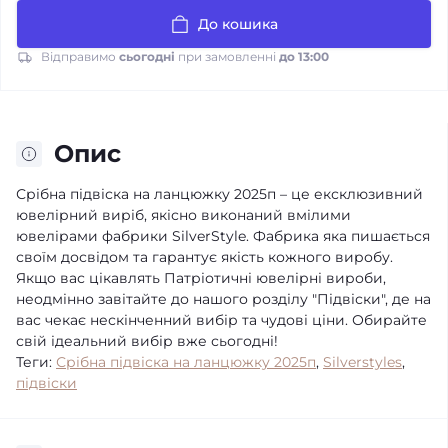
До кошика
Відправимо
сьогодні
при замовленні
до 13:00
Опис
Срібна підвіска на ланцюжку 2025п – це ексклюзивний
ювелірний виріб, якісно виконаний вмілими
ювелірами фабрики SilverStyle. Фабрика яка пишається
своїм досвідом та гарантує якість кожного виробу.
Якщо вас цікавлять Патріотичні ювелірні вироби,
неодмінно завітайте до нашого розділу "Підвіски", де на
вас чекає нескінченний вибір та чудові ціни. Обирайте
свій ідеальний вибір вже сьогодні!
Теги:
Срібна підвіска на ланцюжку 2025п
,
Silverstyles
,
підвіски