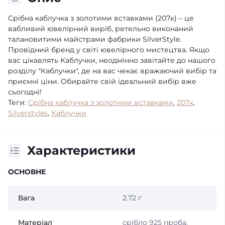
Срібна каблучка з золотими вставками (207к) – це
вабливий ювелірний виріб, ретельно виконаний
талановитими майстрами фабрики SilverStyle.
Провідний бренд у світі ювелірного мистецтва. Якщо
вас цікавлять Каблучки, неодмінно завітайте до нашого
розділу "Каблучки", де на вас чекає вражаючий вибір та
приємні ціни. Обирайте свій ідеальний вибір вже
сьогодні!
Теги:
Срібна каблучка з золотими вставками
,
207к
,
Silverstyles
,
Каблучки
Характеристики
ОСНОВНЕ
Вага
2.72 г
Матеріал
срібло 925 проба,