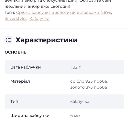
великий вибір та спокусливі ціни. Обирайте свій
ідеальний вибір вже сьогодні!
Теги:
Срібна каблучка з золотими вставками
,
269к
,
Silverstyles
,
Каблучки
Характеристики
ОСНОВНЕ
Вага каблучки
1.82 г
Матеріал
срібло 925 проба,
золото 375 проба
Тип
каблучка
Ширина каблучки
6 мм